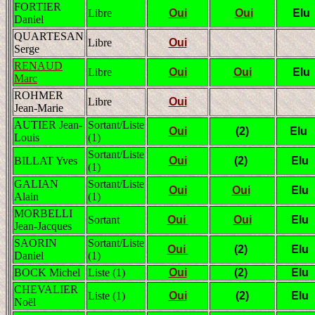
FORTIER
Libre
Oui
Oui
Elu
Daniel
QUARTESAN
Libre
Oui
Serge
RENAUD
Libre
Oui
Oui
Elu
Marc
ROHMER
Libre
Oui
Jean-Marie
AUTIER Jean-
Sortant/Liste
Oui
(2)
Elu
Louis
(1)
Sortant/Liste
BILLAT Yves
Oui
(2)
Elu
(1)
GALIAN
Sortant/Liste
Oui
Oui
Elu
Alain
(1)
MORBELLI
Sortant
Oui
Oui
Elu
Jean-Jacques
SAORIN
Sortant/Liste
Oui
(2)
Elu
Daniel
(1)
BOCK Michel
Liste (1)
Oui
(2)
Elu
CHEVALIER
Liste (1)
Oui
(2)
Elu
Noël