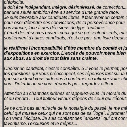
plébiscite.
Il doit être indépendant, intègre, désintéressé, de conviction...
par une seule ambition être au service d'une grande race.
Je suis favorable aux candidats libres. Il faut avoir un certain
pour oser défendre ses convictions, de la persévérance pour
convaincre, face à des décisions de type "unitaires"
j' émet des réserves envers ceux qui se présentent seuls, mai
soutiennent d'autres candidats, n'est-ce pas
une liste déguis
je réaffirme l'incompatibilité d'être membre du comité et j
d'expositions
en exercice
. L'excès de pouvoir mène bien
aux abus, au droit de tout faire sans crainte.
Choisir un candidat, c'est le connaître. S'il vous le permet, po
les questions qui vous préoccupent, ses réponses tant sur la
que sur le fond vous aiderons à confirmer ou infirmer votre cho
vous l'interdit ou ne vous réponds pas, regardez ailleurs...
Attention au chant des sirènes et rappelez-vous la morale d
et du renard : "Tout flatteur vit aux dépens de celui qui l'écout
Je ne crois pas au miracle de la
nostalgie du passé,
je me mé
celui qui musèle ceux qui ne sont pas de sa "loge". Il promet l
l'on verra l'éclipse. Je suis confiant des "anciens" qui ont con
favoritisme, l'exclusion et le mépris...