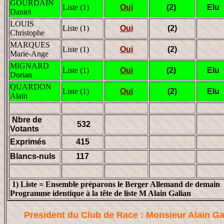
GOURDAIN
Liste (1)
Oui
(2)
Elu
Daniel
LOUIS
Liste (1)
Oui
(2)
Christophe
MARQUES
Liste (1)
Oui
(2)
Marie-Ange
MIGNARD
Liste (1)
Oui
(2)
Elu
Dorian
QUARDON
Liste (1)
Oui
(2)
Elu
Alain
Nbre de
532
Votants
Exprimés
415
Blancs-nuls
117
1) Liste = Ensemble préparons le Berger Allemand de demain 
Programme identique à la tête de liste M Alain Galian
President du Club de Race : Monsieur Alain Ga