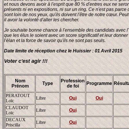
et nous devons avoir à l'esprit que 80 % d'entres eux ne seron
présents ni en expositions, ni sur un ring. Ce n'est pas parce q
sont loin de nos yeux, qu'ils doivent l'être de notre cœur. Peut-
il avoir la volonté d'aller les chercher.
Je souhaite bonne chance à l'ensemble des candidats avec l'
que les élus le soient avec un score significatif et leur donner
l'élan et la force de savoir qu'ils ne sont pas seuls.
Date limite de réception chez le Huissier : 01 Avril 2015
Voter c'est agir !!!
Nom
Profession
Type
Programme
Résult
Prénom
de foi
PERATOUT
Libre
Oui
Oui
Loïc
CLAUDOT
Libre
Oui
Loïc
DECAUX
Libre
Oui
Priscilla