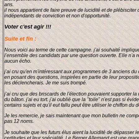
ans.
il nous appartient de faire preuve de lucidité et de plébisciter
indépendants de conviction et non d'opportunité.
Voter c'est agir !!!
Suite et fin :
Nous voici au terme de cette campagne. j'ai souhaité impliqu
l'ensemble des candidats par une question ouverte. Elle n'a 
aucun écho.
j'ai cru qu'en m'intéressant aux programmes de 3 anciens du 
en posant des questions, inspirées en partie de leur propositi
les déclencherais. Je me suis trompé.
j'ai cru que des briscards de l'élection pouvaient supporter l
du bâton. j'ai eu tort. j'ai oublié que la "toile" n'est pas si évi
certains sujets et qu'il eut fallu peut être utiliser le chiffon du 
Je les remercie, je sais maintenant que mon bulletin ne comp
pas 12 noms.
Je souhaite que les futurs élus aient la lucidité de dépasser l
certitudes et leur spécialité. Le Berger Allemand est une gran