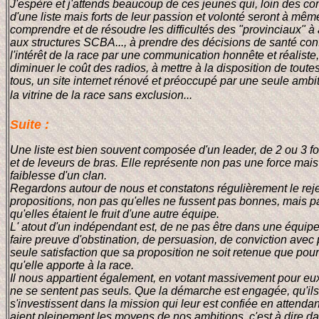
J'espère et j'attends beaucoup de ces jeunes qui, loin des con
d'une liste mais forts de leur passion et volonté seront à mêm
comprendre et de résoudre les difficultés des "provinciaux" à
aux structures SCBA..., à prendre des décisions de santé co
l'intérêt de la race par une communication honnête et réaliste,
diminuer le coût des radios, à mettre à la disposition de toute
tous, un site internet rénové et préoccupé par une seule ambit
la vitrine de la race sans exclusion...
Suite :
Une liste est bien souvent composée d'un leader, de 2 ou 3 fo
et de leveurs de bras. Elle représente non pas une force mais
faiblesse d'un clan.
Regardons autour de nous et constatons régulièrement le rej
propositions, non pas qu'elles ne fussent pas bonnes, mais p
qu'elles étaient le fruit d'une autre équipe.
L' atout d'un indépendant est, de ne pas être dans une équipe
faire preuve d'obstination, de persuasion, de conviction avec
seule satisfaction que sa proposition ne soit retenue que pour 
qu'elle apporte à la race.
Il nous appartient également, en votant massivement pour eux,
ne se sentent pas seuls. Que la démarche est engagée, qu'ils
s'investissent dans la mission qui leur est confiée en attendant
aient pleinement les moyens de nos ambitions, c'est à dire d