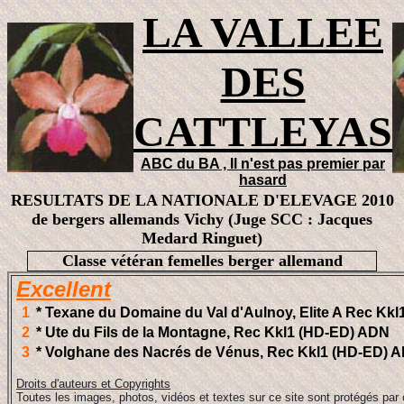
LA VALLEE
DES
CATTLEYAS
ABC du BA , Il n'est pas premier par
hasard
RESULTATS DE LA NATIONALE D'ELEVAGE 2010
de bergers allemands Vichy (Juge SCC : Jacques
Medard Ringuet)
Classe vétéran femelles berger allemand
Excellent
1
* Texane du Domaine du Val d'Aulnoy, Elite A Rec K
2
* Ute du Fils de la Montagne, Rec Kkl1 (HD-ED) ADN
3
* Volghane des Nacrés de Vénus, Rec Kkl1 (HD-ED)
Droits d'auteurs et Copyrights
Toutes les images, photos, vidéos et textes sur ce site sont protégés par 