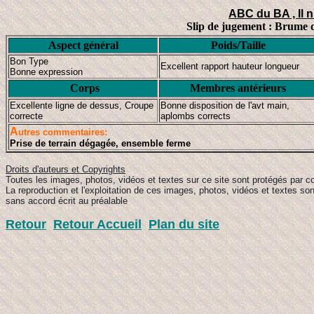
ABC du BA , Il 
Slip de jugement : Brume d
Aspect général
Poids/Taille
Bon Type
Excellent rapport hauteur longueur
Bonne expression
Corps
Membres antérieurs
Excellente ligne de dessus, Croupe
Bonne disposition de l'avt main,
correcte
aplombs corrects
A
utres commentaires:
Prise de terrain dégagée, ensemble ferme
Droits d'auteurs et Copyrights
Toutes les images, photos, vidéos et textes sur ce site sont protégés par co
La reproduction et l'exploitation de ces images, photos, vidéos et textes son
sans accord écrit au préalable
Retour
Retour Accueil
Plan du site