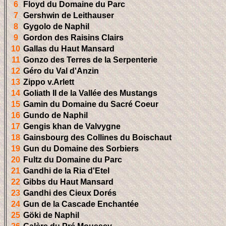
6
Floyd du Domaine du Parc
7
Gershwin de Leithauser
8
Gygolo de Naphil
9
Gordon des Raisins Clairs
10
Gallas du Haut Mansard
11
Gonzo des Terres de la Serpenterie
12
Géro du Val d'Anzin
13
Zippo v.Arlett
14
Goliath II de la Vallée des Mustangs
15
Gamin du Domaine du Sacré Coeur
16
Gundo de Naphil
17
Gengis khan de Valvygne
18
Gainsbourg des Collines du Boischaut
19
Gun du Domaine des Sorbiers
20
Fultz du Domaine du Parc
21
Gandhi de la Ria d'Etel
22
Gibbs du Haut Mansard
23
Gandhi des Cieux Dorés
24
Gun de la Cascade Enchantée
25
Göki de Naphil