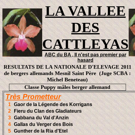
LA VALLEE
DES
CATTLEYAS
ABC du BA , Il n'est pas premier par
hasard
RESULTATS DE LA NATIONALE D'ELEVAGE 2011
de bergers allemands Mesnil Saint Père (Juge SCBA :
Michel Beneteau)
Classe Puppy mâles berger allemand
Très Prometteur
1
Gaor de la Légende des Korrigans
2
Fieru du Clan des Gladiateurs
3
Gabbana du Val d'Anzin
4
Gallas du Verger des Bois
5
Gunther de la Ria d'Etel