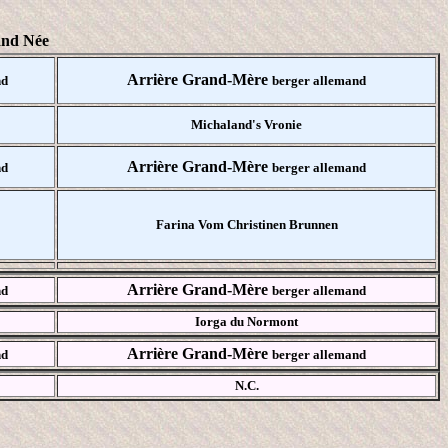
and Née
Arrière Grand-Mère
nd
berger allemand
Michaland's Vronie
Arrière Grand-Mère
nd
berger allemand
Farina Vom Christinen Brunnen
Arrière Grand-Mère
nd
berger allemand
Iorga du Normont
Arrière Grand-Mère
nd
berger allemand
N.C.