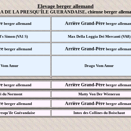
E
levage berger allemand
 DE LA PRESQU'ÎLE GUERANDAISE, chienne berger allem
re
Arrière Grand-Père
berger allemand
berger allema
's Simon (VA1 S)
Max Della Loggia Dei Mercanti (VA8)
re
Arrière Grand-Père
berger allemand
berger allema
e Vom Amur
Drago Vom Amur
re
Arrière Grand-Père
berger allemand
berger allema
ri du Normont
Matty Von Der Wienerau
re
Arrière Grand-Père
berger allemand
berger allema
esqu'île Guérandaise
Intox des Collines du Boischaut