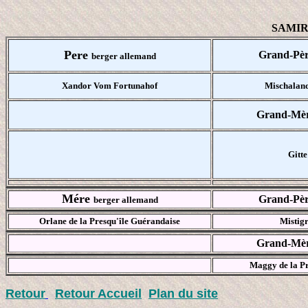
SAMIRA
Pere
Grand-Pè
berger allemand
Xandor Vom Fortunahof
Mischaland
Grand-Mè
Gitt
Mére
Grand-Pè
berger allemand
Orlane de la Presqu'île Guérandaise
Mistig
Grand-Mè
Maggy de la Pr
Retour
Retour Accueil
Plan du site