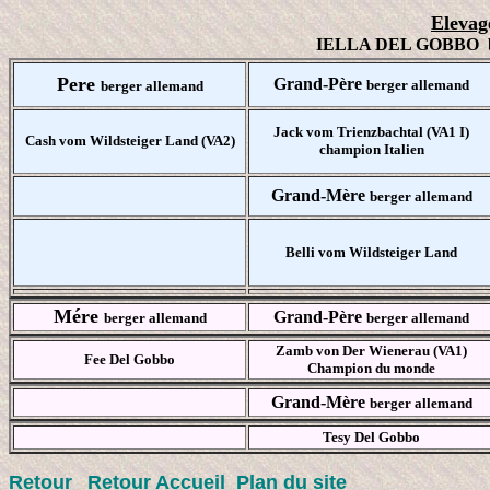
E
levag
IELLA DEL GOBBO berg
Pere
Grand-Père
berger allemand
berger allemand
Jack vom Trienzbachtal (VA1 I)
Cash vom Wildsteiger Land (VA2)
champion Italien
Grand-Mère
berger allemand
Belli
vom Wildsteiger Land
Mére
Grand-Père
berger allemand
berger allemand
Zamb von Der Wienerau (VA1)
Fee Del Gobbo
Champion du monde
Grand-Mère
berger allemand
Tesy Del Gobbo
Retour
Retour Accueil
Plan du site