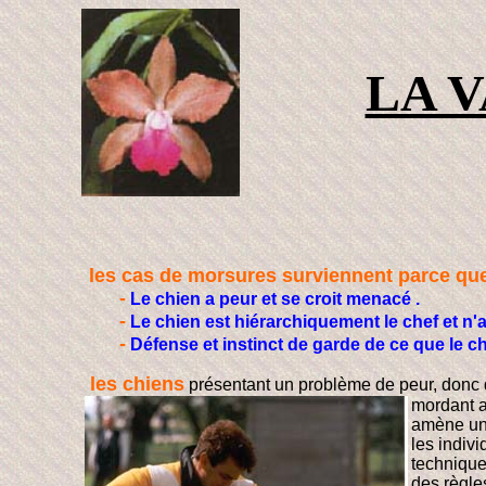
LA 
les cas de morsures surviennent parce que
-
Le chien a peur et se croit menacé .
-
Le chien est hiérarchiquement le chef et n'a
-
Défense et instinct de garde de ce que le ch
les chiens
présentant un problème de peur, donc d
mordant a
amène un 
les indiv
techniques
des règle