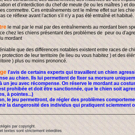
ation et d'interdiction du chef de meute (le ou les maîtres ) et d
les commettre. Ces entraînements ont le même effet sur les chi
as ce réflexe avant l'action s'il n'y a pas été entraîné et habitué.
tre
le mal par le mal par des entraînements au mordant bien sp
cace chez les chiens présentant des problèmes de peur ou d'agres
du mordant
éniable que des différences notables existent entre races de c
e protection de leur territoire (le lieu ou vous habitez ) et des é
ritoire ) plus ou moins prononcé.
age
l'avis de certains experts qui travaillent un chien agres
e au chien. Ils lui permettent de fixer sa morsure uniquement
 à un jeu avec récompense. On réserve le mordant au costu
est prohibée et doit être sanctionnée, que le chien soit agressi
es, à pointes...)
sion, le jeu permettront, de régler des problèmes comporte
nnir la dangerosité des individus qui pratiquent sciemmen
otégés par copyright.
et textes sont strictement interdites