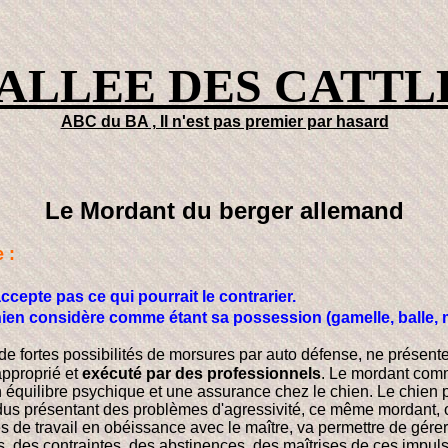
VALLEE DES CATTL
ABC du BA , Il n'est pas premier par hasard
Le Mordant du berger allemand
 :
ccepte pas ce qui pourrait le contrarier.
ien considère comme étant sa possession (gamelle, balle, mor
e fortes possibilités de morsures par auto défense, ne présen
pproprié et
exécuté par des professionnels
.
Le mordant comme
équilibre psychique et une assurance chez le chien. Le chien p
idus présentant des problèmes d'agressivité, ce même mordant, o
 de travail en obéissance avec le maître, va permettre de gérer c
s, des contraintes, des abstinences, des maîtrises de ces impuls