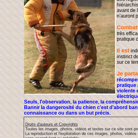
hiérarchis
avant de 
n'auront p
C
ombat
très effi
pratique 
I
l est
ind
instinct d
sur ce ter
J
e part
récompens
pratique
violente 
électriqu
Seuls, l'observation, la patience, la compréhen
Bannir la dangerosité du chien c'est d'abord ba
connaissance ou dans un but précis.
Droits d'auteurs et Copyrights
Toutes les images, photos, vidéos et textes sur ce site sont pr
La reproduction et l'exploitation de ces images, photos, vidéos 