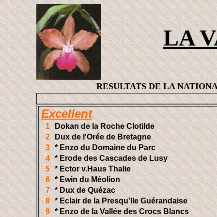
LA 
RESULTATS DE LA NATIONALE D
Excellent
1
Dokan de la Roche Clotilde
2
Dux de l'Orée de Bretagne
3
* Enzo du Domaine du Parc
4
* Erode des Cascades de Lusy
5
* Ector v.Haus Thalie
6
* Ewin du Méolion
7
* Dux de Quézac
8
* Eclair de la Presqu'Ile Guérandaise
9
* Enzo de la Vallée des Crocs Blancs