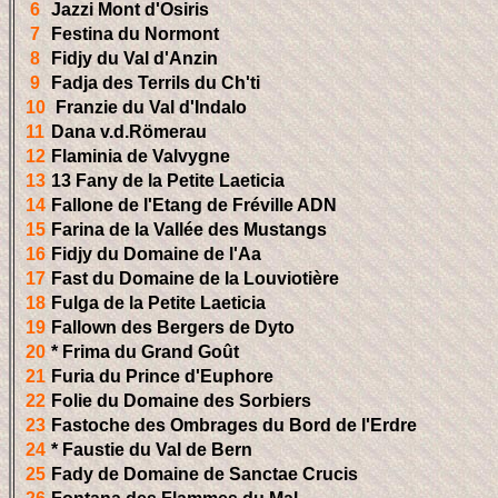
6
Jazzi Mont d'Osiris
7
Festina du Normont
8
Fidjy du Val d'Anzin
9
Fadja des Terrils du Ch'ti
10
Franzie du Val d'Indalo
11
Dana v.d.Römerau
12
Flaminia de Valvygne
13
13 Fany de la Petite Laeticia
14
Fallone de l'Etang de Fréville ADN
15
Farina de la Vallée des Mustangs
16
Fidjy du Domaine de l'Aa
17
Fast du Domaine de la Louviotière
18
Fulga de la Petite Laeticia
19
Fallown des Bergers de Dyto
20
* Frima du Grand Goût
21
Furia du Prince d'Euphore
22
Folie du Domaine des Sorbiers
23
Fastoche des Ombrages du Bord de l'Erdre
24
* Faustie du Val de Bern
25
Fady de Domaine de Sanctae Crucis