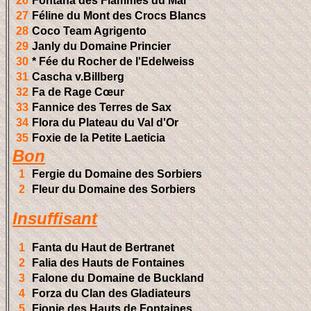
26
Fontana des Flammes du Mal
27
Féline du Mont des Crocs Blancs
28
Coco Team Agrigento
29
Janly du Domaine Princier
30
* Fée du Rocher de l'Edelweiss
31
Cascha v.Billberg
32
Fa de Rage Cœur
33
Fannice des Terres de Sax
34
Flora du Plateau du Val d'Or
35
Foxie de la Petite Laeticia
Bon
1
Fergie du Domaine des Sorbiers
2
Fleur du Domaine des Sorbiers
Insuffisant
1
Fanta du Haut de Bertranet
2
Falia des Hauts de Fontaines
3
Falone du Domaine de Buckland
4
Forza du Clan des Gladiateurs
5
Fionie des Hauts de Fontaines