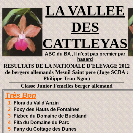
LA VALLEE
DES
CATTLEYAS
ABC du BA , Il n'est pas premier par
hasard
RESULTATS DE LA NATIONALE D'ELEVAGE 2012
de bergers allemands Mesnil Saint pere (Juge SCBA :
Philippe Tran Ngoc)
Classe Junior Femelles berger allemand
Très Bon
1
Flora du Val d'Anzin
2
Foxy des Hauts de Fontaines
3
Fizbee du Domaine de Buckland
4
Fifa du Domaine du Parc
5
Fany du Cottage des Dunes