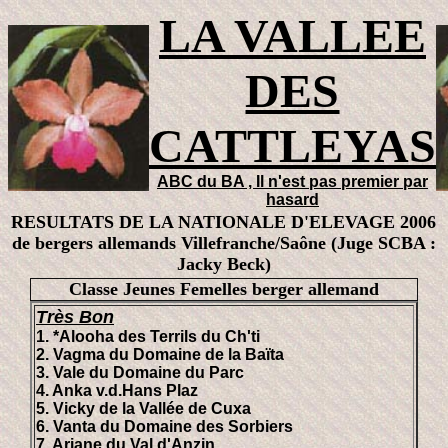
LA VALLEE
DES
CATTLEYAS
ABC du BA , Il n'est pas premier par
hasard
RESULTATS DE LA NATIONALE D'ELEVAGE 2006
de bergers allemands Villefranche/Saône (Juge SCBA :
Jacky Beck)
Classe Jeunes Femelles berger allemand
Très Bon
1. *Alooha des Terrils du Ch'ti
2. Vagma du Domaine de la Baïta
3. Vale du Domaine du Parc
4. Anka v.d.Hans Plaz
5. Vicky de la Vallée de Cuxa
6. Vanta du Domaine des Sorbiers
7. Ariane du Val d'Anzin