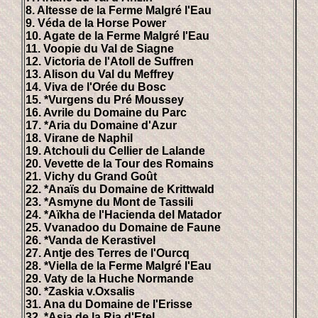
8. Altesse de la Ferme Malgré l'Eau
9. Véda de la Horse Power
10. Agate de la Ferme Malgré l'Eau
11. Voopie du Val de Siagne
12. Victoria de l'Atoll de Suffren
13. Alison du Val du Meffrey
14. Viva de l'Orée du Bosc
15. *Vurgens du Pré Moussey
16. Avrile du Domaine du Parc
17. *Aria du Domaine d'Azur
18. Virane de Naphil
19. Atchouli du Cellier de Lalande
20. Vevette de la Tour des Romains
21. Vichy du Grand Goût
22. *Anaïs du Domaine de Krittwald
23. *Asmyne du Mont de Tassili
24. *Aïkha de l'Hacienda del Matador
25. Vvanadoo du Domaine de Faune
26. *Vanda de Kerastivel
27. Antje des Terres de l'Ourcq
28. *Viella de la Ferme Malgré l'Eau
29. Vaty de la Huche Normande
30. *Zaskia v.Oxsalis
31. Ana du Domaine de l'Erisse
32. *Asia de la Ria d'Etel