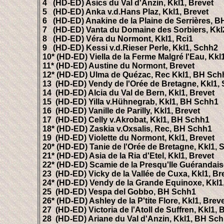
4
(HD-ED) Asics du Val d'Anzin, Kkl1, Brevet
5
(HD-ED) Anka v.d.Hans Plaz, Kkl1, Brevet
6
(HD-ED) Anakine de la Plaine de Serrières, 
7
(HD-ED) Vanta du Domaine des Sorbiers, Kk
8
(HD-ED) Véra du Normont, Kkl1, Rci1
9
(HD-ED) Kessi v.d.Rieser Perle, Kkl1, Schh2
10* (HD-ED) Viella de la Ferme Malgré l'Eau, Kkl
11* (HD-ED) Austine du Normont, Brevet
12* (HD-ED) Ulma de Quézac, Rec Kkl1, BH Sch
13
(HD-ED) Vendy de l'Orée de Bretagne, Kkl1,
14
(HD-ED) Alcia du Val de Bern, Kkl1, Brevet
15
(HD-ED) Yilla v.Hühnegrab, Kkl1, BH Schh1
16
(HD-ED) Vanille de Parilly, Kkl1, Brevet
17
(HD-ED) Celly v.Akrobat, Kkl1, BH Schh1
18* (HD-ED) Zaskia v.Oxsalis, Rec, BH Schh1
19
(HD-ED) Violette du Normont, Kkl1, Brevet
20* (HD-ED) Tanie de l'Orée de Bretagne, Kkl1, 
21* (HD-ED) Asia de la Ria d'Etel, Kkl1, Brevet
22* (HD-ED) Scamie de la Presqu'Ile Guérandais
23
(HD-ED) Vicky de la Vallée de Cuxa, Kkl1, Br
24* (HD-ED) Vendy de la Grande Equinoxe, Kkl1
25
(HD-ED) Vespa del Gobbo, BH Schh1
26* (HD-ED) Ashley de la P'tite Flore, Kkl1, Brev
27
(HD-ED) Victoria de l'Atoll de Suffren, Kkl1, 
28
(HD-ED) Ariane du Val d'Anzin, Kkl1, BH Sc