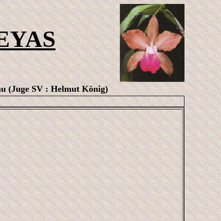
EYAS
(Juge SV : Helmut König)