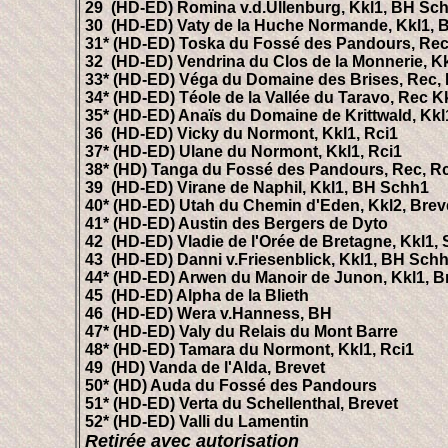
29
(HD-ED) Romina v.d.Ullenburg, Kkl1, BH Sc
30 (HD-ED) Vaty de la Huche Normande, Kkl1, B
31* (HD-ED) Toska du Fossé des Pandours, Rec
32
(HD-ED) Vendrina du Clos de la Monnerie, K
33* (HD-ED) Véga du Domaine des Brises, Rec, 
34* (HD-ED) Téole de la Vallée du Taravo, Rec 
35
* (HD-ED) Anaïs du Domaine de Krittwald, Kk
36
(HD-ED) Vicky du Normont, Kkl1, Rci1
37* (HD-ED) Ulane du Normont, Kkl1, Rci1
38* (HD) Tanga du Fossé des Pandours, Rec, Rc
39 (HD-ED) Virane de Naphil, Kkl1, BH Schh1
40* (HD-ED) Utah du Chemin d'Eden, Kkl2, Brev
41* (HD-ED) Austin des Bergers de Dyto
42
(HD-ED) Vladie de l'Orée de Bretagne, Kkl1,
43
(HD-ED) Danni v.Friesenblick, Kkl1, BH Sch
44* (HD-ED) Arwen du Manoir de Junon, Kkl1, B
45
(HD-ED) Alpha de la Blieth
46
(HD-ED) Wera v.Hanness, BH
47* (HD-ED) Valy du Relais du Mont Barre
48* (HD-ED) Tamara du Normont, Kkl1, Rci1
49
(HD) Vanda de l'Alda, Brevet
50* (HD) Auda du Fossé des Pandours
51* (HD-ED) Verta du Schellenthal, Brevet
52
* (HD-ED) Valli du Lamentin
Retirée avec autorisation