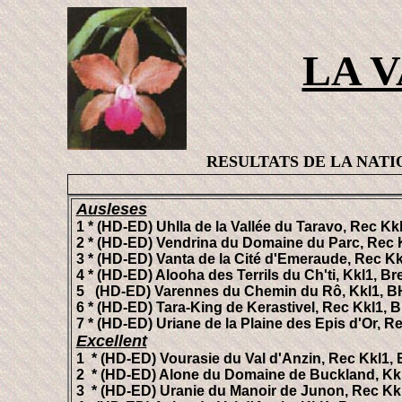
LA 
RESULTATS DE LA NATIONA
Ausleses
1
* (HD-ED) Uhlla de la Vallée du Taravo, Rec Kk
2
* (HD-ED) Vendrina du Domaine du Parc, Rec 
3 * (HD-ED) Vanta de la Cité d'Emeraude, Rec K
4 * (HD-ED) Alooha des Terrils du Ch'ti, Kkl1, Br
5
(HD-ED) Varennes du Chemin du Rô, Kkl1, 
6 * (HD-ED) Tara-King de Kerastivel, Rec Kkl1, B
7
* (HD-ED) Uriane de la Plaine des Epis d'Or, R
Excellent
1 * (HD-ED) Vourasie du Val d'Anzin, Rec Kkl1,
2 * (HD-ED) Alone du Domaine de Buckland, Kkl
3 * (HD-ED) Uranie du Manoir de Junon, Rec Kkl