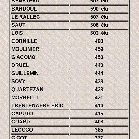
BENETEAU
607 élu
BARDOULT
590 élu
LE RALLEC
507 élu
SAUT
506 élu
LOIS
503 élu
CORNILLE
493
MOULINIER
459
GIACOMO
453
DRUEL
440
GUILLEMIN
444
SOVY
433
QUARTEZAN
423
MORBELLI
421
TRENTENAERE ERIC
416
CAPUTO
415
GOARD
408
LECOCQ
385
GIGOT
377