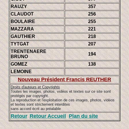
RAUZY
357
CLAUDOT
256
BOULAIRE
255
MAZZARA
221
GAUTHIER
218
TYTGAT
207
TRENTENAERE
194
BRUNO
GOMEZ
138
LEMOINE
Nouveau Président Francis REUTHER
Droits d'auteurs et Copyrights
Toutes les images, photos, vidéos et textes sur ce site sont
protégés par copyright.
La reproduction et l'exploitation de ces images, photos, vidéos
et textes sont strictement interdites
sans accord écrit au préalable
Retour
Retour Accueil
Plan du site