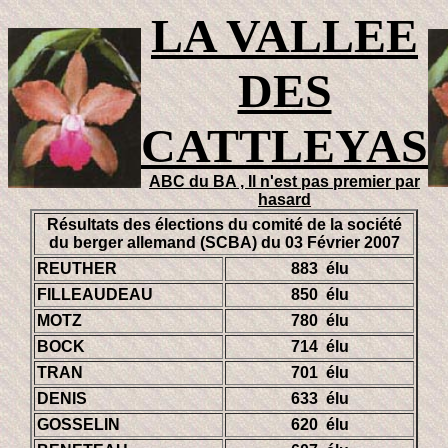
LA VALLEE
DES
CATTLEYAS
ABC du BA , Il n'est pas premier par
hasard
Résultats des élections du comité de la société
du berger allemand (SCBA) du 03 Février 2007
REUTHER
883 élu
FILLEAUDEAU
850 élu
MOTZ
780 élu
BOCK
714 élu
TRAN
701 élu
DENIS
633 élu
GOSSELIN
620 élu