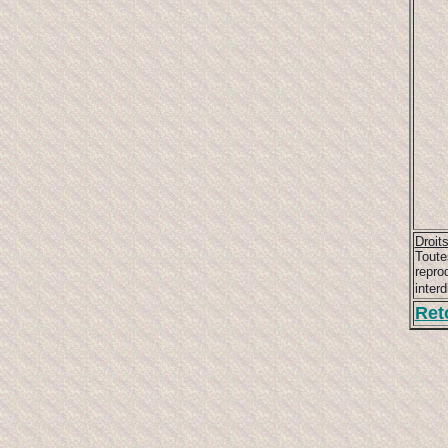
Droit
Toute
repro
inter
Ret