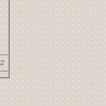
t.La
ent