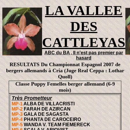
LA VALLEE
DES
CATTLEYAS
ABC du BA , Il n'est pas premier par
hasard
RESULTATS Du Championnat Espagnol 2007 de
bergers allemands à Cria (Juge Real Ceppa : Lothar
Quoll)
Classe Puppy Femelles berger allemand (6-9
mois)
Très Prometteur
MP-1
ALBA DE VILLACRISTI
MP-2
FARAH DE AZIRCAN
MP-3
GALA DE SAGASTA
MP-4
PHANTA DE CAROCEIRO
MP-5
WANDA V. TEAM FIEMERECK
MP-6
SCALA V. ARIOVIST