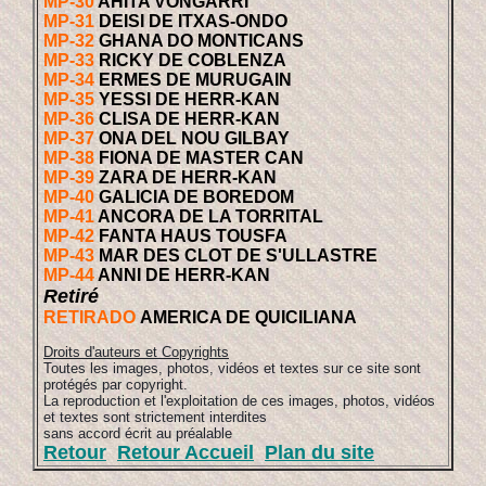
MP-30
AHITA VONGARRI
MP-31
DEISI DE ITXAS-ONDO
MP-32
GHANA DO MONTICANS
MP-33
RICKY DE COBLENZA
MP-34
ERMES DE MURUGAIN
MP-35
YESSI DE HERR-KAN
MP-36
CLISA DE HERR-KAN
MP-37
ONA DEL NOU GILBAY
MP-38
FIONA DE MASTER CAN
MP-39
ZARA DE HERR-KAN
MP-40
GALICIA DE BOREDOM
MP-41
ANCORA DE LA TORRITAL
MP-42
FANTA HAUS TOUSFA
MP-43
MAR DES CLOT DE S'ULLASTRE
MP-44
ANNI DE HERR-KAN
Retiré
RETIRADO
AMERICA DE QUICILIANA
Droits d'auteurs et Copyrights
Toutes les images, photos, vidéos et textes sur ce site sont
protégés par copyright.
La reproduction et l'exploitation de ces images, photos, vidéos
et textes sont strictement interdites
sans accord écrit au préalable
Retour
Retour Accueil
Plan du site