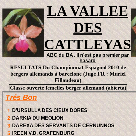
LA VALLEE
DES
CATTLEYAS
ABC du BA , Il n'est pas premier par
hasard
RESULTATS Du Championnat Espagnol 2010 de
bergers allemands à barcelone (Juge FR : Muriel
Fillaudeau)
Classe ouverte femelles berger allemand (abierta)
Trés Bon
1
D'URSULLA DES CIEUX DORES
2
DARKIA DU MEOLION
3
DAREXA DES SERVANTS DE CERNUNNOS
5
IREEN V.D. GRAFENBURG