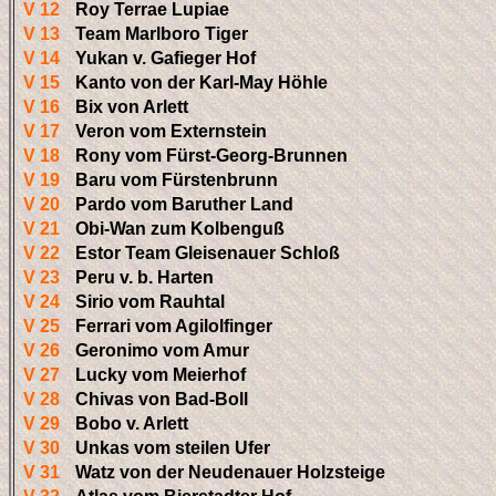
V 12
Roy Terrae Lupiae
V 13
Team Marlboro Tiger
V 14
Yukan v. Gafieger Hof
V 15
Kanto von der Karl-May Höhle
V 16
Bix von Arlett
V 17
Veron vom Externstein
V 18
Rony vom Fürst-Georg-Brunnen
V 19
Baru vom Fürstenbrunn
V 20
Pardo vom Baruther Land
V 21
Obi-Wan zum Kolbenguß
V 22
Estor Team Gleisenauer Schloß
V 23
Peru v. b. Harten
V 24
Sirio vom Rauhtal
V 25
Ferrari vom Agilolfinger
V 26
Geronimo vom Amur
V 27
Lucky vom Meierhof
V 28
Chivas von Bad-Boll
V 29
Bobo v. Arlett
V 30
Unkas vom steilen Ufer
V 31
Watz von der Neudenauer Holzsteige