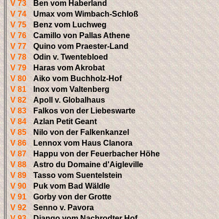
V 73
Ben vom Haberland
V 74
Umax vom Wimbach-Schloß
V 75
Benz vom Luchweg
V 76
Camillo von Pallas Athene
V 77
Quino vom Praester-Land
V 78
Odin v. Twentebloed
V 79
Haras vom Akrobat
V 80
Aiko vom Buchholz-Hof
V 81
Inox vom Valtenberg
V 82
Apoll v. Globalhaus
V 83
Falkos von der Liebeswarte
V 84
Azlan Petit Geant
V 85
Nilo von der Falkenkanzel
V 86
Lennox vom Haus Clanora
V 87
Happu von der Feuerbacher Höhe
V 88
Astro du Domaine d'Aigleville
V 89
Tasso vom Suentelstein
V 90
Puk vom Bad Wäldle
V 91
Gorby von der Grotte
V 92
Senno v. Pavora
V 93
Django vom Nachrodter Hof