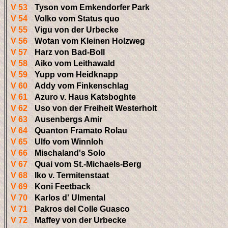
V 53
Tyson vom Emkendorfer Park
V 54
Volko vom Status quo
V 55
Vigu von der Urbecke
V 56
Wotan vom Kleinen Holzweg
V 57
Harz von Bad-Boll
V 58
Aiko vom Leithawald
V 59
Yupp vom Heidknapp
V 60
Addy vom Finkenschlag
V 61
Azuro v. Haus Katsboghte
V 62
Uso von der Freiheit Westerholt
V 63
Ausenbergs Amir
V 64
Quanton Framato Rolau
V 65
Ulfo vom Winnloh
V 66
Mischaland's Solo
V 67
Quai vom St.-Michaels-Berg
V 68
Iko v. Termitenstaat
V 69
Koni Feetback
V 70
Karlos d' Ulmental
V 71
Pakros del Colle Guasco
V 72
Maffey von der Urbecke