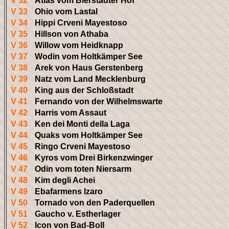
V 32
Atlas vom Bierstadter Hof
V 33
Ohio vom Lastal
V 34
Hippi Crveni Mayestoso
V 35
Hillson von Athaba
V 36
Willow vom Heidknapp
V 37
Wodin vom Holtkämper See
V 38
Arek von Haus Gerstenberg
V 39
Natz vom Land Mecklenburg
V 40
King aus der Schloßstadt
V 41
Fernando von der Wilhelmswarte
V 42
Harris vom Assaut
V 43
Ken dei Monti della Laga
V 44
Quaks vom Holtkämper See
V 45
Ringo Crveni Mayestoso
V 46
Kyros vom Drei Birkenzwinger
V 47
Odin vom toten Niersarm
V 48
Kim degli Achei
V 49
Ebafarmens Izaro
V 50
Tornado von den Paderquellen
V 51
Gaucho v. Estherlager
V 52
Icon von Bad-Boll