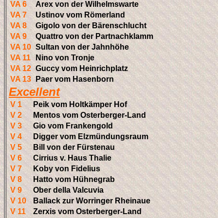
VA 6
Arex von der Wilhelmswarte
VA 7
Ustinov vom Römerland
VA 8
Gigolo von der Bärenschlucht
VA 9
Quattro von der Partnachklamm
VA 10
Sultan von der Jahnhöhe
VA 11
Nino von Tronje
VA 12
Guccy vom Heinrichplatz
VA 13
Paer vom Hasenborn
Excellent
V 1
Peik vom Holtkämper Hof
V 2
Mentos vom Osterberger-Land
V 3
Gio vom Frankengold
V 4
Digger vom Elzmündungsraum
V 5
Bill von der Fürstenau
V 6
Cirrius v. Haus Thalie
V 7
Koby von Fidelius
V 8
Hatto vom Hühnegrab
V 9
Ober della Valcuvia
V 10
Ballack zur Worringer Rheinaue
V 11
Zerxis vom Osterberger-Land