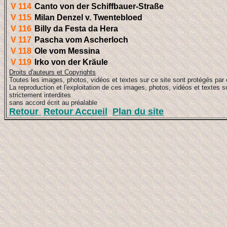
V 114
Canto von der Schiffbauer-Straße
V 115
Milan Denzel v. Twentebloed
V 116
Billy da Festa da Hera
V 117
Pascha vom Ascherloch
V 118
Ole vom Messina
V 119
Irko von der Kräule
Droits d'auteurs et Copyrights
Toutes les images, photos, vidéos et textes sur ce site sont protégés par 
La reproduction et l'exploitation de ces images, photos, vidéos et textes s
strictement interdites
sans accord écrit au préalable
Retour
Retour Accueil
Plan du site