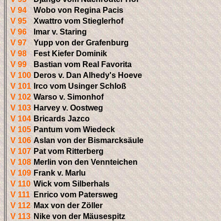
V 94
Wobo von Regina Pacis
V 95
Xwattro vom Stieglerhof
V 96
Imar v. Staring
V 97
Yupp von der Grafenburg
V 98
Fest Kiefer Dominik
V 99
Bastian vom Real Favorita
V 100
Deros v. Dan Alhedy's Hoeve
V 101
Irco vom Usinger Schloß
V 102
Warso v. Simonhof
V 103
Harvey v. Oostweg
V 104
Bricards Jazco
V 105
Pantum vom Wiedeck
V 106
Aslan von der Bismarcksäule
V 107
Pat vom Ritterberg
V 108
Merlin von den Vennteichen
V 109
Frank v. Marlu
V 110
Wick vom Silberhals
V 111
Enrico vom Patersweg
V 112
Max von der Zöller
V 113
Nike von der Mäusespitz