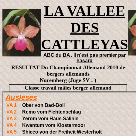
LA VALLEE
DES
CATTLEYAS
ABC du BA , Il n'est pas premier par
hasard
RESULTAT Du Championnat Allemand 2010 de
bergers allemands
Nuremberg (Juge SV : )
Classe travail mâles berger allemand
Ausleses
VA 1
Ober von Bad-Boll
VA 2
Remo vom Fichtenschlag
VA 3
Yerom vom Haus Salihin
VA 4
Kwantum vom Klostermoor
VA 5
Shicco von der Freiheit Westerholt