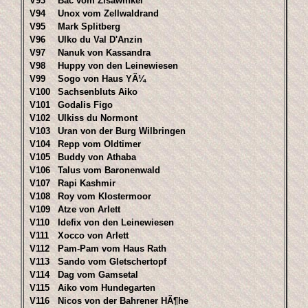
V93
Bac vom Zisawinkel
V94
Unox vom Zellwaldrand
V95
Mark Splitberg
V96
Ulko du Val D'Anzin
V97
Nanuk von Kassandra
V98
Huppy von den Leinewiesen
V99
Sogo von Haus YÃ¼
V100
Sachsenbluts Aiko
V101
Godalis Figo
V102
Ulkiss du Normont
V103
Uran von der Burg Wilbringen
V104
Repp vom Oldtimer
V105
Buddy von Athaba
V106
Talus vom Baronenwald
V107
Rapi Kashmir
V108
Roy vom Klostermoor
V109
Atze von Arlett
V110
Idefix von den Leinewiesen
V111
Xocco von Arlett
V112
Pam-Pam vom Haus Rath
V113
Sando vom Gletschertopf
V114
Dag vom Gamsetal
V115
Aiko vom Hundegarten
V116
Nicos von der Bahrener HÃ¶he