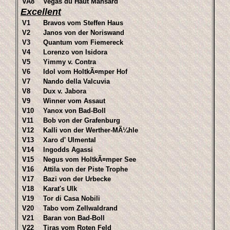
VA8
Vegas du Haut Mansard
Excellent
V1
Bravos vom Steffen Haus
V2
Janos von der Noriswand
V3
Quantum vom Fiemereck
V4
Lorenzo von Isidora
V5
Yimmy v. Contra
V6
Idol vom HoltkÃ¤mper Hof
V7
Nando della Valcuvia
V8
Dux v. Jabora
V9
Winner vom Assaut
V10
Yanox von Bad-Boll
V11
Bob von der Grafenburg
V12
Kalli von der Werther-MÃ¼hle
V13
Xaro d' Ulmental
V14
Ingodds Agassi
V15
Negus vom HoltkÃ¤mper See
V16
Attila von der Piste Trophe
V17
Bazi von der Urbecke
V18
Karat's Ulk
V19
Tor di Casa Nobili
V20
Tabo vom Zellwaldrand
V21
Baran von Bad-Boll
V22
Tiras vom Roten Feld