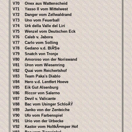
V70
Onex aus Wattenscheid
V71
Yasso II vom Mittelwest
V72
Danger vom Zellwaldrand
V73
Uno vom Feuerball
V74
Urk della Valle del Liri
V75
Wenzel vom Deutschen Eck
V76
Caleb v. Jabora
V77
Carlo vom Solling
V78
Gedano v.d. BlÃ¶ie
V79
Snatch von Tronje
V80
Amoroso von der Noriswand
V81
Uron vom Wiesenring
V82
Quai vom Reichertshof
V83
Team Paka's Diablo
V84
Hero v.d. Lentfert Hoeve
V85
Eik Gut Alsenburg
V86
Riccor von Salerno
V87
Devil v. Valicante
V88
Bac vom Usinger SchloÃŸ
V89
Janko von der Zenteiche
V90
Ufo vom Farbenspiel
V91
Urio von der Urbecke
V92
Kastor vom HoltkÃ¤mper Hof