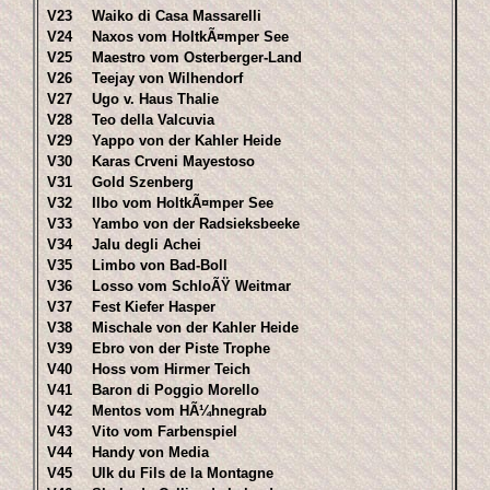
V23
Waiko di Casa Massarelli
V24
Naxos vom HoltkÃ¤mper See
V25
Maestro vom Osterberger-Land
V26
Teejay von Wilhendorf
V27
Ugo v. Haus Thalie
V28
Teo della Valcuvia
V29
Yappo von der Kahler Heide
V30
Karas Crveni Mayestoso
V31
Gold Szenberg
V32
Ilbo vom HoltkÃ¤mper See
V33
Yambo von der Radsieksbeeke
V34
Jalu degli Achei
V35
Limbo von Bad-Boll
V36
Losso vom SchloÃŸ Weitmar
V37
Fest Kiefer Hasper
V38
Mischale von der Kahler Heide
V39
Ebro von der Piste Trophe
V40
Hoss vom Hirmer Teich
V41
Baron di Poggio Morello
V42
Mentos vom HÃ¼hnegrab
V43
Vito vom Farbenspiel
V44
Handy von Media
V45
Ulk du Fils de la Montagne