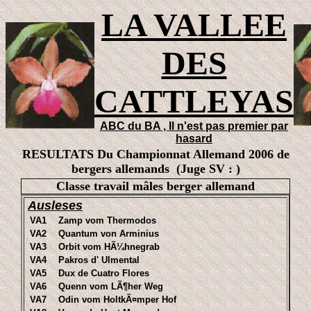
LA VALLEE
DES
CATTLEYAS
ABC du BA , Il n'est pas premier par
hasard
RESULTATS Du Championnat Allemand 2006 de
bergers allemands (Juge SV : )
Classe travail mâles berger allemand
Ausleses
VA1
Zamp vom Thermodos
VA2
Quantum von Arminius
VA3
Orbit vom HÃ¼hnegrab
VA4
Pakros d' Ulmental
VA5
Dux de Cuatro Flores
VA6
Quenn vom LÃ¶her Weg
VA7
Odin vom HoltkÃ¤mper Hof