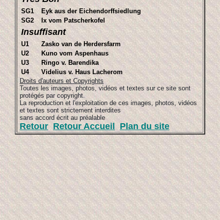
SG1
Eyk aus der Eichendorffsiedlung
SG2
Ix vom Patscherkofel
Insuffisant
U1
Zasko van de Herdersfarm
U2
Kuno vom Aspenhaus
U3
Ringo v. Barendika
U4
Videlius v. Haus Lacherom
Droits d'auteurs et Copyrights
Toutes les images, photos, vidéos et textes sur ce site sont
protégés par copyright.
La reproduction et l'exploitation de ces images, photos, vidéos
et textes sont strictement interdites
sans accord écrit au préalable
Retour
Retour Accueil
Plan du site