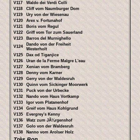
V117
Waldo dei Verdi Colli
V118
Cliff vom Naumburger Dom
V119
Ury von der Wiesenau
V120
Arex v. Fortunahof
V121
Boris vom Regul
V122
Griff vom Tor zum Sauerland
V123
Barros del Murnighello
Dando von der Freiheit
V124
Westerholt
V125
Dax od Tiganjice
V126
Uran de la Ferme Malgre L'eau
V127
Xenian vom Bramberg
V128
Denny vom Karner
V129
Gerry von der Waldesruh
V130
Quinn vom Sickinger Moorwerk
V131
Puck von der Urbecke
V132
Nando vom Haus Vortkamp
V133
Igor vom Platanenhof
V134
Greif vom Haus Kohlgrund
V135
Evergrey's Kenny
V136
Watz zum JÃ¼rgenshof
V137
Golo von der Waldesruh
V138
Nanno vom Arolser Holz
Très Bon