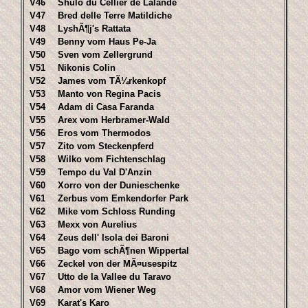
V46
Shulo du Cellier de Lalande
V47
Bred delle Terre Matildiche
V48
LyshÃ¶j's Rattata
V49
Benny vom Haus Pe-Ja
V50
Sven vom Zellergrund
V51
Nikonis Colin
V52
James vom TÃ¼rkenkopf
V53
Manto von Regina Pacis
V54
Adam di Casa Faranda
V55
Arex vom Herbramer-Wald
V56
Eros vom Thermodos
V57
Zito vom Steckenpferd
V58
Wilko vom Fichtenschlag
V59
Tempo du Val D'Anzin
V60
Xorro von der Dunieschenke
V61
Zerbus vom Emkendorfer Park
V62
Mike vom Schloss Runding
V63
Mexx von Aurelius
V64
Zeus dell' Isola dei Baroni
V65
Bago vom schÃ¶nen Wippertal
V66
Zeckel von der MÃ¤usespitz
V67
Utto de la Vallee du Taravo
V68
Amor vom Wiener Weg
V69
Karat's Karo