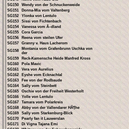
SG150
Wendy von der Schnuckenweide
SG151
Donna-Mia vom Valtenberg
SG152
Ylonka von Lentulo
SG153
Sissi von Fichtenbach
SG154
Vanessa vom Ã–dland
SG155
Cora Garcia
SG156
Reena vom steilen Ufer
SG157
Granny v. Haus Lacherom
Montania vom Grafenbrunn Uschka von
SG158
der
SG159
Reck-Kamensche Heide Manfred Kross
SG160
Pola Mavic
SG161
Vera von Aurelius
SG162
Eyshe vom Ecknachtal
SG163
Fee von der Rodbaude
SG164
Sally vom Steinbett
SG165
Oschie von der Freiheit Westerholt
SG166
Yolle von Lentulo
SG167
Tamara vom Polarkreis
SG168
Abby von der Vallendarer HÃ¶he
SG169
Sally vom Starkenburg-Blick
SG170
Pearly fan it Lauwerslan
SG171
Di Vigna Tajana Emi