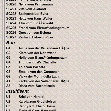
SG220
Nella vom Prinzenrain
SG221
Vita vom Ã–dland
SG222
Sachsenbluts Evita
SG223
Hetty von Haus Weiler
SG224
Xtra vom FloÃŸerwald
SG225
Frenzi vom ElzmÃ¼ndungsraum
SG226
Question von Beluga
SG227
Venka v. Uebeschi-See
Bon
G1
Aicha von der Vallendarer HÃ¶he
G2
Kiara von der Noriswand
G3
Holly vom ElzmÃ¼ndungsraum
G4
Thunder dust's Chanelle
G5
Yola von Baccara
G6
Emelie von den Germanen
G7
Vicky dei Monti della Laga
A1
Zecke von der Vallendarer HÃ¶he
A2
Disca vom Suentelstein
Insuffisant
U1
Brixi von Heraldi
U2
Karola zum Gigelsfelsen
U3
Candy v.d. Ybajo Hoeve
U4
Evein di Casa Massarelli