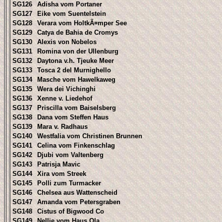
SG126
Adisha vom Portaner
SG127
Eike vom Suentelstein
SG128
Verara vom HoltkÃ¤mper See
SG129
Catya de Bahia de Cromys
SG130
Alexis von Nobelos
SG131
Romina von der Ullenburg
SG132
Daytona v.h. Tjeuke Meer
SG133
Tosca 2 del Murnighello
SG134
Masche vom Hawelkaweg
SG135
Wera dei Vichinghi
SG136
Xenne v. Liedehof
SG137
Priscilla vom Baiselsberg
SG138
Dana vom Steffen Haus
SG139
Mara v. Radhaus
SG140
Westfalia vom Christinen Brunnen
SG141
Celina vom Finkenschlag
SG142
Djubi vom Valtenberg
SG143
Patrisja Mavic
SG144
Xira vom Streek
SG145
Polli zum Turmacker
SG146
Chelsea aus Wattenscheid
SG147
Amanda vom Petersgraben
SG148
Cistus of Bigwood Co
SG149
Nellie vom Haus Ola