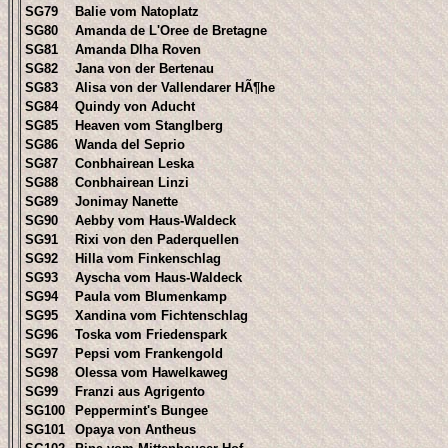
SG79
Balie vom Natoplatz
SG80
Amanda de L'Oree de Bretagne
SG81
Amanda Dlha Roven
SG82
Jana von der Bertenau
SG83
Alisa von der Vallendarer HÃ¶he
SG84
Quindy von Aducht
SG85
Heaven vom Stanglberg
SG86
Wanda del Seprio
SG87
Conbhairean Leska
SG88
Conbhairean Linzi
SG89
Jonimay Nanette
SG90
Aebby vom Haus-Waldeck
SG91
Rixi von den Paderquellen
SG92
Hilla vom Finkenschlag
SG93
Ayscha vom Haus-Waldeck
SG94
Paula vom Blumenkamp
SG95
Xandina vom Fichtenschlag
SG96
Toska vom Friedenspark
SG97
Pepsi vom Frankengold
SG98
Olessa vom Hawelkaweg
SG99
Franzi aus Agrigento
SG100
Peppermint's Bungee
SG101
Opaya von Antheus