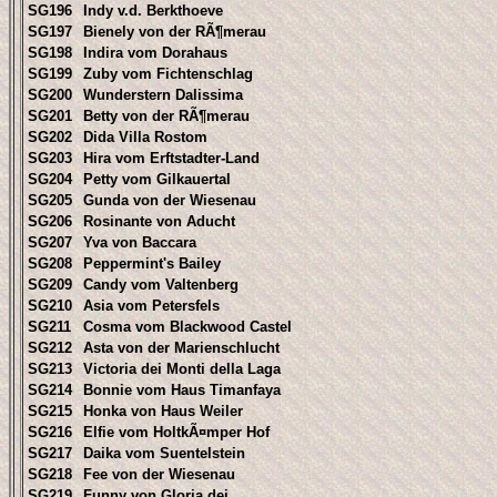
SG196
Indy v.d. Berkthoeve
SG197
Bienely von der RÃ¶merau
SG198
Indira vom Dorahaus
SG199
Zuby vom Fichtenschlag
SG200
Wunderstern Dalissima
SG201
Betty von der RÃ¶merau
SG202
Dida Villa Rostom
SG203
Hira vom Erftstadter-Land
SG204
Petty vom Gilkauertal
SG205
Gunda von der Wiesenau
SG206
Rosinante von Aducht
SG207
Yva von Baccara
SG208
Peppermint's Bailey
SG209
Candy vom Valtenberg
SG210
Asia vom Petersfels
SG211
Cosma vom Blackwood Castel
SG212
Asta von der Marienschlucht
SG213
Victoria dei Monti della Laga
SG214
Bonnie vom Haus Timanfaya
SG215
Honka von Haus Weiler
SG216
Elfie vom HoltkÃ¤mper Hof
SG217
Daika vom Suentelstein
SG218
Fee von der Wiesenau
SG219
Funny von Gloria dei