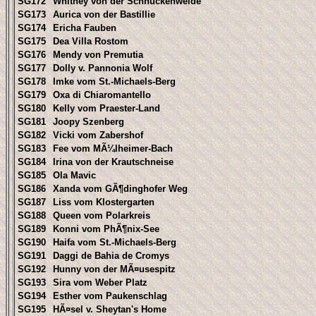
SG172
Whitney von der Schnuckenweide
SG173
Aurica von der Bastillie
SG174
Ericha Fauben
SG175
Dea Villa Rostom
SG176
Mendy von Premutia
SG177
Dolly v. Pannonia Wolf
SG178
Imke vom St.-Michaels-Berg
SG179
Oxa di Chiaromantello
SG180
Kelly vom Praester-Land
SG181
Joopy Szenberg
SG182
Vicki vom Zabershof
SG183
Fee vom MÃ¼lheimer-Bach
SG184
Irina von der Krautschneise
SG185
Ola Mavic
SG186
Xanda vom GÃ¶dinghofer Weg
SG187
Liss vom Klostergarten
SG188
Queen vom Polarkreis
SG189
Konni vom PhÃ¶nix-See
SG190
Haifa vom St.-Michaels-Berg
SG191
Daggi de Bahia de Cromys
SG192
Hunny von der MÃ¤usespitz
SG193
Sira vom Weber Platz
SG194
Esther vom Paukenschlag
SG195
HÃ¤sel v. Sheytan's Home