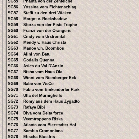
SG55
Phanta von der Zenteiche
SG56
Yossina vom Fichtenschlag
SG57
Steffi zu den drei Wieken
SG58
Margot v. Rockshadow
SG59
Sforza von der Piste Trophe
SG60
Franzi von der Orangerie
SG61
Cindy vom Urstromtal
SG62
Mendy v. Haus Christa
SG63
Manoe v.h. Boombos
SG64
Alini von Batu
SG65
Godalis Quenna
SG66
Asics du Val D'Anzin
SG67
Nisha vom Haus Ola
SG68
Winni vom Niemberger Eck
SG69
Babe von WeCo
SG70
Fabia vom Emkendorfer Park
SG71
Ulla del Murnighello
SG72
Romy aus dem Haus Zygadto
SG73
Rafaye Bibi
SG74
Diva vom Delta force
SG75
Veemtroppens Riska
SG76
Atlanta vom Bierstadter Hof
SG77
Sambia Cromontana
SG78
Elischa Blue-Iris