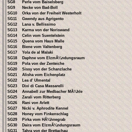
SG8
Perle vom Baiselsberg
SG9
Necke von Bad-Boll
SG10
Orka von der Freiheit Westerholt
SG11
Gwendy aus Agrigento
SG12
Lana v. Bellissimo
SG13
Karma von der Noriswand
SG14
Celin vom Suentelstein
SG15
Quena vom Haus Malle
SG16
Biene vom Valtenberg
SG17
Yola de al Malaki
SG18
Daphne vom ElzmÃ¼ndungsraum
SG19
Pola von der Zenteiche
SG20
Sissy von der Schanzlache
SG21
Alisha vom Eichenplatz
SG22
Lea d' Ulmental
SG23
Dixi di Casa Massarelli
SG24
Annabell zur Medbacher MÃ¼hle
SG25
Zarali vom Ritterberg
SG26
Rani von Arlett
SG27
Nicki v. Aphrodite Kennel
SG28
Honey vom Finkenschlag
SG29
Pirka vom HÃ¼hnegrab
SG30
Daira vom ElzmÃ¼ndungsraum
SG31
Tahra von der Brettachau