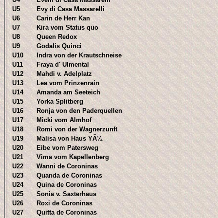
U5
Evy di Casa Massarelli
U6
Carin de Herr Kan
U7
Kira vom Status quo
U8
Queen Redox
U9
Godalis Quinci
U10
Indra von der Krautschneise
U11
Fraya d' Ulmental
U12
Mahdi v. Adelplatz
U13
Lea vom Prinzenrain
U14
Amanda am Seeteich
U15
Yorka Splitberg
U16
Ronja von den Paderquellen
U17
Micki vom Almhof
U18
Romi von der Wagnerzunft
U19
Malisa von Haus YÃ¼
U20
Eibe vom Patersweg
U21
Vima vom Kapellenberg
U22
Wanni de Coroninas
U23
Quanda de Coroninas
U24
Quina de Coroninas
U25
Sonia v. Saxterhaus
U26
Roxi de Coroninas
U27
Quitta de Coroninas