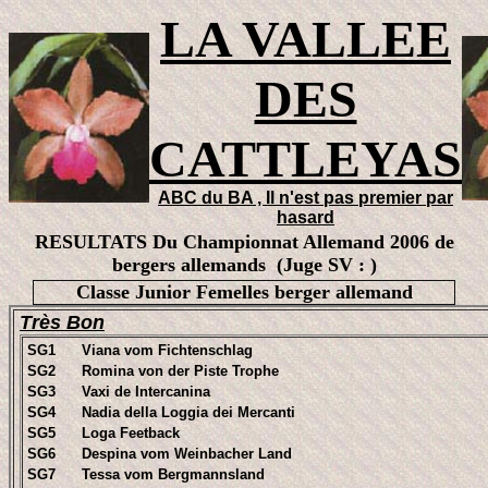
LA VALLEE
DES
CATTLEYAS
ABC du BA , Il n'est pas premier par
hasard
RESULTATS Du Championnat Allemand 2006 de
bergers allemands (Juge SV : )
Classe Junior Femelles berger allemand
Très Bon
SG1
Viana vom Fichtenschlag
SG2
Romina von der Piste Trophe
SG3
Vaxi de Intercanina
SG4
Nadia della Loggia dei Mercanti
SG5
Loga Feetback
SG6
Despina vom Weinbacher Land
SG7
Tessa vom Bergmannsland