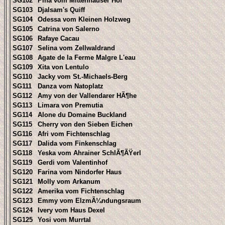
SG102
Pina vom Mittenhauser Hof
SG103
Djalsam's Quiff
SG104
Odessa vom Kleinen Holzweg
SG105
Catrina von Salerno
SG106
Rafaye Cacau
SG107
Selina vom Zellwaldrand
SG108
Agate de la Ferme Malgre L'eau
SG109
Xita von Lentulo
SG110
Jacky vom St.-Michaels-Berg
SG111
Danza vom Natoplatz
SG112
Amy von der Vallendarer HÃ¶he
SG113
Limara von Premutia
SG114
Alone du Domaine Buckland
SG115
Cherry von den Sieben Eichen
SG116
Afri vom Fichtenschlag
SG117
Dalida vom Finkenschlag
SG118
Yeska vom Ahrainer SchlÃ¶ÃŸerl
SG119
Gerdi vom Valentinhof
SG120
Farina vom Nindorfer Haus
SG121
Molly vom Arkanum
SG122
Amerika vom Fichtenschlag
SG123
Emmy vom ElzmÃ¼ndungsraum
SG124
Ivery vom Haus Dexel
SG125
Yosi vom Murrtal