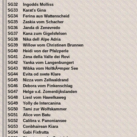
SG32
Ingodds Molliss
SG33
Karat's Gina
SG34
Ferina aus Wattenscheid
SG35
Zaskia vom Schacher
SG36
Janda di Zenevredo
SG37
Kana zum Gigelsfelsen
SG38
Nika dell Alpe Adria
SG39
Willow vom Christinen Brunnen
SG40
Heidi von der Pfalzperle
SG41
Zena della Valle dei Rovi
SG42
Yanka vom Langenbungert
SG43
Wibka vom HoltkÃ¤mper See
SG44
Evita od svete Klare
SG45
Nizza vom Zellwaldrand
SG46
Debora vom Finkenschlag
SG47
Helge v.d. Zomerdijkslanden
SG48
Liesl vom Hawelkaweg
SG49
Yolly de Intercanina
SG50
Tami zur Wolfskammer
SG51
Alice von Batu
SG52
Calibra v. Panoniansee
SG53
Conbhairean Kiara
SG54
Gabi Fixfrutta