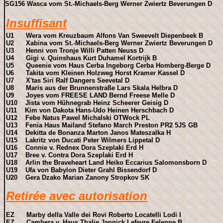
SG156 Wasca vom St.-Michaels-Berg Werner Zwiertz Beverungen D
Insuffisant
U1 Wera vom Kreuzbaum Alfons Van Sweevelt Diepenbeek B
U2 Xabina vom St.-Michaels-Berg Werner Zwiertz Beverungen D
U3 Henni von Tronje Willi Patten Neuss D
U4 Gigi v. Quinshaus Kurt Duhamel Kortrijk B
U5 Queenie vom Haus Cerba Ingeborg Cerba Homberg-Berge D
U6 Takita vom Kleinen Holzweg Horst Kramer Kassel D
U7 X'tas Siri Ralf Dangers Seevetal D
U8 Maris aus der Brunnenstraße Lars Skala Helbra D
U9 Joyes vom FREESE LAND Bernd Freese Melle D
U10 Jista vom Hühnegrab Heinz Scheerer Geisig D
U11 Kim von Dakota Hans-Udo Heinen Herschbach D
U12 Febe Natus Pawel Michalski OTWock PL
U13 Fenia Haus Mailand Stefano March Preston PR2 5JS GB
U14 Dekitta de Bonanza Marton Janos Mateszalka H
U15 Lakritz von Ducati Peter Wilmers Lippetal D
U16 Connie v. Rednex Dora Szeplaki Erd H
U17 Bree v. Contra Dora Szeplaki Erd H
U18 Arlin the Braveheart Land Heiko Eccarius Salomonsborn D
U19 Ufa von Babylon Dieter Grahl Bissendorf D
U20 Gera Dzako Marian Zanony Stropkov SK
Retirée avec autorisation
EZ Marby della Valle dei Rovi Roberto Locatelli Lodi I
EZ Cambera v. Haus Thalie Jannick Lefevre Felenne B