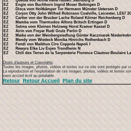
EZ Questa von Arline Rene Hubert Steinburg D
EZ Engie von Buchhorn Ingrid Moser Bobingen D
EZ Disca vom Holtkämper Tor Hermann Münster Uetersen D
EZ Corjon Otty John Wilfred Robinson Coalville, Leicester, LE67 
EZ Cartier von der Brucker Lache Roland Körner Reichenberg D
EZ Mamba vom Thermodos Alfons Britsch Ertingen D
EZ Selma vom Kleinen Holzweg Horst Kramer Kassel D
EZ Airin von Freyar Rudi Grutz Perlin D
EZ Maika von der Weinbergsiedlung Günter Kaczmarek Niedertrebr
EZ Mendy vom Wiedeck Monika Hinrichs Rothenbach D
EZ Fendi von Maikhus Ciro Coppola Napoli I
EZ Rewyrs Elke Liv Evjen Trondheim N
EZ Chili des Terres de la Serpenterie Florence Clautour-Boulaire La
Droits d'auteurs et Copyrights
Toutes les images, photos, vidéos et textes sur ce site sont protégés par c
La reproduction et l'exploitation de ces images, photos, vidéos et textes son
sans accord écrit au préalable
Retour
Retour Accueil
Plan du site