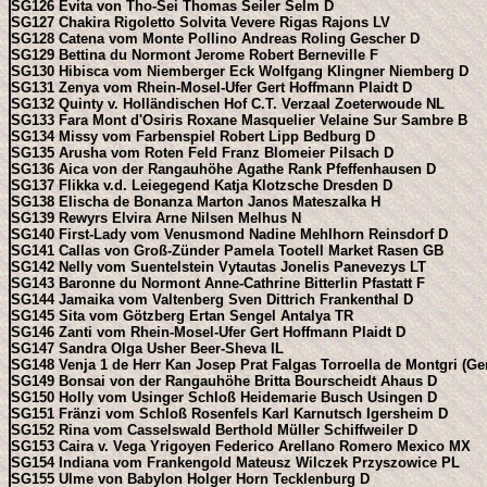
SG126 Evita von Tho-Sei Thomas Seiler Selm D
SG127 Chakira Rigoletto Solvita Vevere Rigas Rajons LV
SG128 Catena vom Monte Pollino Andreas Roling Gescher D
SG129 Bettina du Normont Jerome Robert Berneville F
SG130 Hibisca vom Niemberger Eck Wolfgang Klingner Niemberg D
SG131 Zenya vom Rhein-Mosel-Ufer Gert Hoffmann Plaidt D
SG132 Quinty v. Holländischen Hof C.T. Verzaal Zoeterwoude NL
SG133 Fara Mont d'Osiris Roxane Masquelier Velaine Sur Sambre B
SG134 Missy vom Farbenspiel Robert Lipp Bedburg D
SG135 Arusha vom Roten Feld Franz Blomeier Pilsach D
SG136 Aica von der Rangauhöhe Agathe Rank Pfeffenhausen D
SG137 Flikka v.d. Leiegegend Katja Klotzsche Dresden D
SG138 Elischa de Bonanza Marton Janos Mateszalka H
SG139 Rewyrs Elvira Arne Nilsen Melhus N
SG140 First-Lady vom Venusmond Nadine Mehlhorn Reinsdorf D
SG141 Callas von Groß-Zünder Pamela Tootell Market Rasen GB
SG142 Nelly vom Suentelstein Vytautas Jonelis Panevezys LT
SG143 Baronne du Normont Anne-Cathrine Bitterlin Pfastatt F
SG144 Jamaika vom Valtenberg Sven Dittrich Frankenthal D
SG145 Sita vom Götzberg Ertan Sengel Antalya TR
SG146 Zanti vom Rhein-Mosel-Ufer Gert Hoffmann Plaidt D
SG147 Sandra Olga Usher Beer-Sheva IL
SG148 Venja 1 de Herr Kan Josep Prat Falgas Torroella de Montgri (Ge
SG149 Bonsai von der Rangauhöhe Britta Bourscheidt Ahaus D
SG150 Holly vom Usinger Schloß Heidemarie Busch Usingen D
SG151 Fränzi vom Schloß Rosenfels Karl Karnutsch Igersheim D
SG152 Rina vom Casselswald Berthold Müller Schiffweiler D
SG153 Caira v. Vega Yrigoyen Federico Arellano Romero Mexico MX
SG154 Indiana vom Frankengold Mateusz Wilczek Przyszowice PL
SG155 Ulme von Babylon Holger Horn Tecklenburg D