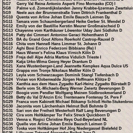
SG7 Gerry Val Reina Antonio Asperti Fino Mornasko (CO) I
SG8 Palme v.d. Zomerdijkslanden Janny Krabbe-Ijzerman Zwartslui
SG9 Neele aus der Brunnenstraße Sven Dittrich Frankenthal D
SG10 Quenta von Arline Johan Emile Bausch Leimen Dµ
SG11 Tamara vom Schaumbergerland Heike Gerber St. Wendel D
SG12 Emily von der Bastillie Kerstin Meurer Großmaischeid D
SG13 Chayenne vom Karthäuser Löwentor Uday Jani Südlohn D
SG14 Patty dei Cimmeri Antonino Geraci Hohenthann D
SG15 BA du Grand Gout Alfons Roerkohl Castrop-Rauxel D
SG16 Chita vom Hanneß Hans Limmer St. Johann D
SG17 Aghi Bosi Enrico Federzoni Bibbiano (Re) I
SG18 Haus Wiener's Felina Klaus Virnich Köln D
SG19 Freja dell Alpe Adria Martina Vidulich Trieste I
SG20 Katja Urko-Wima Georg Heyer Drantum D
SG21 Xana Wustenberger-Land Jeannette Kempkes Aqua Dulce US
SG22 Grappa von Tronje Nikolaus Meßler Köln D
SG23 Leyla vom Schwarzaugen Dominik Stangl Tiefenbach D
SG24 Vivian von Klobenwalde Jürgen Hoffmann Klötze D
SG25 Xanthia aus dem Haus Zygadto Karl-Heinz Zygadto Bürstadt D
SG26 Berle vom St.-Michaels-Berg Werner Zwiertz Beverungen D
SG27 Boogie vom Pendler Wolfgang Meinen Südbrookmerland D
SG28 Betty du Val D'Anzin Eric Trentenaere Fontenay St. Pere F
SG29 Franca vom Kabinett Michael Bökamp Schloß Holte-Stukenbro
SG30 Jaconita vom Lärchenhain Helmut Buß Bohmte D
SG31 Sari von der Freiheit Westerholt Ralf Lang Beverungen D
SG32 Cira vom Holtkämper Tor Felix Streck Quickborn D
SG33 Venna v. Rogici Christine Reys Oud-Beyerland NL
SG34 Quelle von Arline Johan Emile Bausch Leimen D
SG35 Toska vom Holtkämper Hof Jörg Niedergassel Bielefeld D
SG36 Lilly vom Tatzend Alexander Beibst Jena D