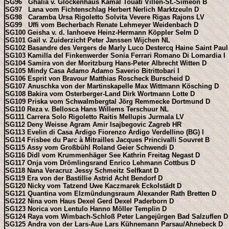
SG96 Ghalia v. Glockenhaus Kamal Touati Villen-St.-Simeon B
SG97 Lana vom Fichtenschlag Herbert Nerlich Marktzeuln D
SG98 Caramba Ursa Rigoletto Solvita Vevere Rigas Rajons LV
SG99 Uffi vom Becherbach Renate Lehmeyer Weidenbach D
SG100 Geisha v. d. Ianhoeve Heinz-Hermann Köppler Selm D
SG101 Gail v. Zuiderzicht Peter Janssen Wijchen NL
SG102 Basandre des Vergers de Marly Luco Destercq Haine Saint Paul
SG103 Kamilla del Finkenwerder Sonia Ferrari Romano Di Lomardia I
SG104 Samira von der Moritzburg Hans-Peter Albrecht Witten D
SG105 Mindy Casa Adamo Adamo Saverio Bitrittobari I
SG106 Esprit von Bravour Matthias Roscheck Burscheid D
SG107 Anuschka von der Martinskapelle Max Wittmann Kösching D
SG108 Bakira vom Osterberger-Land Dirk Wortmann Lotte D
SG109 Priska vom Schwalmbergtal Jörg Remmecke Dortmund D
SG110 Reza v. Bellosca Hans Willems Terschuur NL
SG111 Carrera Solo Rigoletto Raitis Mellupis Jurmala LV
SG112 Deny Weisse Agram Amir Isajbegovic Zagreb HR
SG113 Evelin di Casa Ardigo Fiorenzo Ardigo Verdellino (BG) I
SG114 Frisbee du Parc à Mitrailles Jacques Princivalli Souvret B
SG115 Assy vom Großbühl Roland Geier Schwendi D
SG116 Didl vom Krummenhäger See Kathrin Freitag Negast D
SG117 Onja vom Drömlingsrand Enrico Lehmann Cottbus D
SG118 Nana Veracruz Jessy Schmeitz Selfkant D
SG119 Era von der Bastillie Astrid Acht Bendorf D
SG120 Nicky vom Tatzend Uwe Kaczmarek Eckolstädt D
SG121 Quantina vom Elzmündungsraum Alexander Rath Bretten D
SG122 Nina vom Haus Dexel Gerd Dexel Paderborn D
SG123 Norica von Lentulo Hanno Möller Templin D
SG124 Raya vom Wimbach-Schloß Peter Langejürgen Bad Salzuflen D
SG125 Andra von der Lars-Aue Lars Kühnemann Parsau/Ahnebeck D