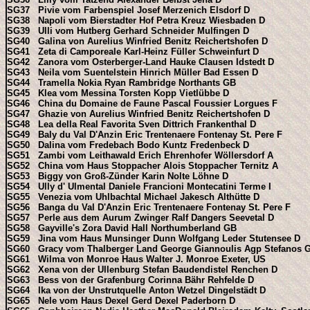
SG37 Pivie vom Farbenspiel Josef Merzenich Elsdorf D
SG38 Napoli vom Bierstadter Hof Petra Kreuz Wiesbaden D
SG39 Ulli vom Hutberg Gerhard Schneider Mulfingen D
SG40 Galina von Aurelius Winfried Benitz Reichertshofen D
SG41 Zeta di Camporeale Karl-Heinz Füller Schweinfurt D
SG42 Zanora vom Osterberger-Land Hauke Clausen Idstedt D
SG43 Neila vom Suentelstein Hinrich Müller Bad Essen D
SG44 Tramella Nokia Ryan Rambridge Northants GB
SG45 Klea vom Messina Torsten Kopp Vietlübbe D
SG46 China du Domaine de Faune Pascal Foussier Lorgues F
SG47 Ghazie von Aurelius Winfried Benitz Reichertshofen D
SG48 Lea della Real Favorita Sven Dittrich Frankenthal D
SG49 Baly du Val D'Anzin Eric Trentenaere Fontenay St. Pere F
SG50 Dalina vom Fredebach Bodo Kuntz Fredenbeck D
SG51 Zambi vom Leithawald Erich Ehrenhofer Wöllersdorf A
SG52 China vom Haus Stoppacher Alois Stoppacher Ternitz A
SG53 Biggy von Groß-Zünder Karin Nolte Löhne D
SG54 Ully d' Ulmental Daniele Francioni Montecatini Terme I
SG55 Venezia vom Uhlbachtal Michael Jakesch Althütte D
SG56 Banga du Val D'Anzin Eric Trentenaere Fontenay St. Pere F
SG57 Perle aus dem Aurum Zwinger Ralf Dangers Seevetal D
SG58 Gayville's Zora David Hall Northumberland GB
SG59 Jina vom Haus Munsinger Dunn Wolfgang Leder Stutensee D
SG60 Gracy vom Thalberger Land George Giannoulis Agp Stefanos 
SG61 Wilma von Monroe Haus Walter J. Monroe Exeter, US
SG62 Xena von der Ullenburg Stefan Baudendistel Renchen D
SG63 Bess von der Grafenburg Corinna Bähr Rehfelde D
SG64 Ika von der Unstrutquelle Anton Wetzel Dingelstädt D
SG65 Nele vom Haus Dexel Gerd Dexel Paderborn D