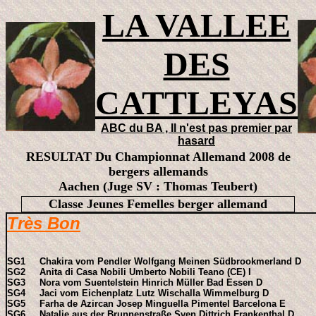
LA VALLEE
DES
CATTLEYAS
ABC du BA , Il n'est pas premier par
hasard
RESULTAT Du Championnat Allemand 2008 de
bergers allemands
Aachen (Juge SV : Thomas Teubert)
Classe Jeunes Femelles berger allemand
Très Bon
SG1 Chakira vom Pendler Wolfgang Meinen Südbrookmerland D
SG2 Anita di Casa Nobili Umberto Nobili Teano (CE) I
SG3 Nora vom Suentelstein Hinrich Müller Bad Essen D
SG4 Jaci vom Eichenplatz Lutz Wischalla Wimmelburg D
SG5 Farha de Azircan Josep Minguella Pimentel Barcelona E
SG6 Natalie aus der Brunnenstraße Sven Dittrich Frankenthal D