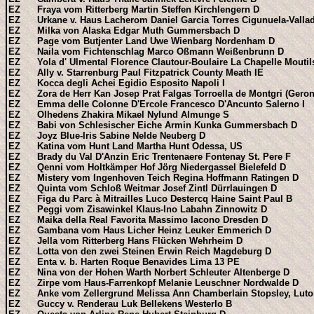
EZ Fraya vom Ritterberg Martin Steffen Kirchlengern D
EZ Urkane v. Haus Lacherom Daniel Garcia Torres Cigunuela-Vallad
EZ Milka von Alaska Edgar Muth Gummersbach D
EZ Page vom Butjenter Land Uwe Wienbarg Nordenham D
EZ Naila vom Fichtenschlag Marco Oßmann Weißenbrunn D
EZ Yola d' Ulmental Florence Clautour-Boulaire La Chapelle Moutil
EZ Ally v. Starrenburg Paul Fitzpatrick County Meath IE
EZ Kocca degli Achei Egidio Esposito Napoli I
EZ Zora de Herr Kan Josep Prat Falgas Torroella de Montgri (Geron
EZ Emma delle Colonne D'Ercole Francesco D'Ancunto Salerno I
EZ Olhedens Zhakira Mikael Nylund Almunge S
EZ Babi von Schlesischer Eiche Armin Kunka Gummersbach D
EZ Joyz Blue-Iris Sabine Nelde Neuberg D
EZ Katina vom Hunt Land Martha Hunt Odessa, US
EZ Brady du Val D'Anzin Eric Trentenaere Fontenay St. Pere F
EZ Qenni vom Holtkämper Hof Jörg Niedergassel Bielefeld D
EZ Mistery vom Ingenhoven Teich Regina Hoffmann Ratingen D
EZ Quinta vom Schloß Weitmar Josef Zintl Dürrlauingen D
EZ Figa du Parc à Mitrailles Luco Destercq Haine Saint Paul B
EZ Peggi vom Zisawinkel Klaus-Ino Labahn Zinnowitz D
EZ Maika della Real Favorita Massimo Iacono Dresden D
EZ Gambana vom Haus Licher Heinz Leuker Emmerich D
EZ Jella vom Ritterberg Hans Flücken Wehrheim D
EZ Lotta von den zwei Steinen Erwin Reich Magdeburg D
EZ Enta v. b. Harten Roque Benavides Lima 13 PE
EZ Nina von der Hohen Warth Norbert Schleuter Altenberge D
EZ Zirpe vom Haus-Farrenkopf Melanie Leuschner Nordwalde D
EZ Anke vom Zellergrund Melissa Ann Chamberlain Stopsley, Luto
EZ Guccy v. Renderau Luk Bellekens Westerlo B