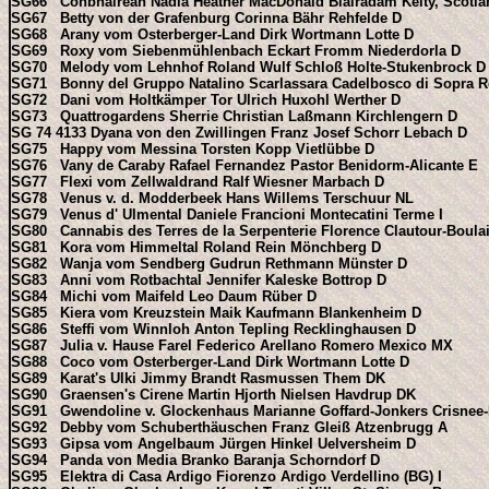
SG66 Conbhairean Nadia Heather MacDonald Blairadam Kelty, Scotl
SG67 Betty von der Grafenburg Corinna Bähr Rehfelde D
SG68 Arany vom Osterberger-Land Dirk Wortmann Lotte D
SG69 Roxy vom Siebenmühlenbach Eckart Fromm Niederdorla D
SG70 Melody vom Lehnhof Roland Wulf Schloß Holte-Stukenbrock D
SG71 Bonny del Gruppo Natalino Scarlassara Cadelbosco di Sopra Re
SG72 Dani vom Holtkämper Tor Ulrich Huxohl Werther D
SG73 Quattrogardens Sherrie Christian Laßmann Kirchlengern D
SG 74 4133 Dyana von den Zwillingen Franz Josef Schorr Lebach D
SG75 Happy vom Messina Torsten Kopp Vietlübbe D
SG76 Vany de Caraby Rafael Fernandez Pastor Benidorm-Alicante E
SG77 Flexi vom Zellwaldrand Ralf Wiesner Marbach D
SG78 Venus v. d. Modderbeek Hans Willems Terschuur NL
SG79 Venus d' Ulmental Daniele Francioni Montecatini Terme I
SG80 Cannabis des Terres de la Serpenterie Florence Clautour-Boulai
SG81 Kora vom Himmeltal Roland Rein Mönchberg D
SG82 Wanja vom Sendberg Gudrun Rethmann Münster D
SG83 Anni vom Rotbachtal Jennifer Kaleske Bottrop D
SG84 Michi vom Maifeld Leo Daum Rüber D
SG85 Kiera vom Kreuzstein Maik Kaufmann Blankenheim D
SG86 Steffi vom Winnloh Anton Tepling Recklinghausen D
SG87 Julia v. Hause Farel Federico Arellano Romero Mexico MX
SG88 Coco vom Osterberger-Land Dirk Wortmann Lotte D
SG89 Karat's Ulki Jimmy Brandt Rasmussen Them DK
SG90 Graensen's Cirene Martin Hjorth Nielsen Havdrup DK
SG91 Gwendoline v. Glockenhaus Marianne Goffard-Jonkers Crisnee
SG92 Debby vom Schuberthäuschen Franz Gleiß Atzenbrugg A
SG93 Gipsa vom Angelbaum Jürgen Hinkel Uelversheim D
SG94 Panda von Media Branko Baranja Schorndorf D
SG95 Elektra di Casa Ardigo Fiorenzo Ardigo Verdellino (BG) I