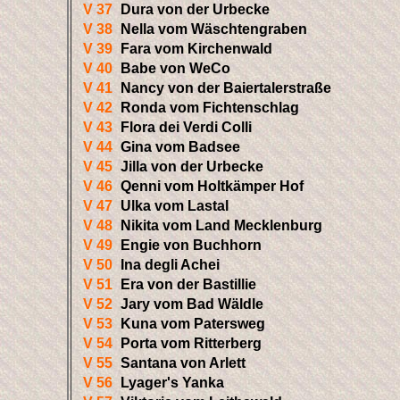
V 37
Dura von der Urbecke
V 38
Nella vom Wäschtengraben
V 39
Fara vom Kirchenwald
V 40
Babe von WeCo
V 41
Nancy von der Baiertalerstraße
V 42
Ronda vom Fichtenschlag
V 43
Flora dei Verdi Colli
V 44
Gina vom Badsee
V 45
Jilla von der Urbecke
V 46
Qenni vom Holtkämper Hof
V 47
Ulka vom Lastal
V 48
Nikita vom Land Mecklenburg
V 49
Engie von Buchhorn
V 50
Ina degli Achei
V 51
Era von der Bastillie
V 52
Jary vom Bad Wäldle
V 53
Kuna vom Patersweg
V 54
Porta vom Ritterberg
V 55
Santana von Arlett
V 56
Lyager's Yanka