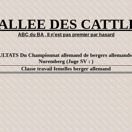
VALLEE DES CATTL
ABC du BA , Il n'est pas premier par hasard
LTATS Du Championnat allemand de bergers allemands
Nuremberg (Juge SV : )
Classe travail femelles berger allemand