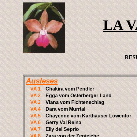
LA 
RESU
Ausleses
VA 1
Chakira vom Pendler
VA 2
Egga vom Osterberger-Land
VA 3
Viana vom Fichtenschlag
VA 4
Dara vom Murrtal
VA 5
Chayenne vom Karthäuser Löwentor
VA 6
Gerry Val Reina
VA 7
Elly del Seprio
VA 8
Zara von der Zenteiche