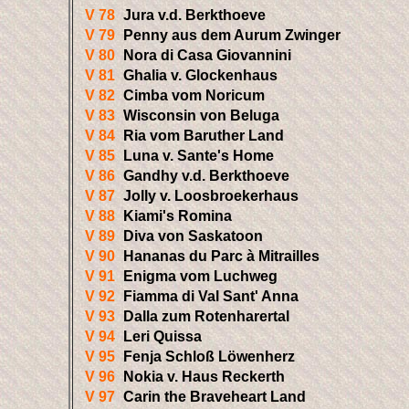
V 78
Jura v.d. Berkthoeve
V 79
Penny aus dem Aurum Zwinger
V 80
Nora di Casa Giovannini
V 81
Ghalia v. Glockenhaus
V 82
Cimba vom Noricum
V 83
Wisconsin von Beluga
V 84
Ria vom Baruther Land
V 85
Luna v. Sante's Home
V 86
Gandhy v.d. Berkthoeve
V 87
Jolly v. Loosbroekerhaus
V 88
Kiami's Romina
V 89
Diva von Saskatoon
V 90
Hananas du Parc à Mitrailles
V 91
Enigma vom Luchweg
V 92
Fiamma di Val Sant' Anna
V 93
Dalla zum Rotenharertal
V 94
Leri Quissa
V 95
Fenja Schloß Löwenherz
V 96
Nokia v. Haus Reckerth
V 97
Carin the Braveheart Land