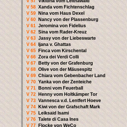
V 57
Viktoria vom Leithawald
V 58
Xanda vom Fichtenschlag
V 59
Nina vom Haus Dexel
V 60
Nancy von der Plassenburg
V 61
Jeromina von Fidelius
V 62
Sina vom Rader-Kreuz
V 63
Jassy von der Liebeswarte
V 64
Ijana v. Ghattas
V 65
Finca vom Kirschental
V 66
Zora dei Verdi Colli
V 67
Betty von der Grafenburg
V 68
Olive von der Mäusespitz
V 69
Chiara vom Gebenbacher Land
V 70
Yanka von der Zenteiche
V 71
Bonni vom Feuerball
V 72
Henny vom Holtkämper Tor
V 73
Vannesca v.d. Lentfert Hoeve
V 74
Kiwi von der Grafschaft Mark
V 75
Leiksaid Isami
V 76
Talete di Casa Ines
V 77
Flocke von WeCo