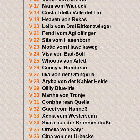
V 17
Nani vom Wiedeck
V 18
Cristall della Valle del Liri
V 19
Heaven von Rekas
V 20
Leila vom Drei Birkenzwinger
V 21
Fendi vom Agilolfinger
V 22
Sita vom Hasenborn
V 23
Motte vom Hawelkaweg
V 24
Visa von Bad-Boll
V 25
Whoopy von Arlett
V 26
Guccy v. Renderau
V 27
Ilka von der Orangerie
V 28
Aryba von der Kahler Heide
V 29
Oilily Blue-Iris
V 30
Martha von Tronje
V 31
Conbhairean Quella
V 32
Gucci vom Hanneß
V 33
Xenia vom Westervenn
V 34
Scala aus der Brunnenstraße
V 35
Ornella von Satyr
V 36
Cina von der Urbecke