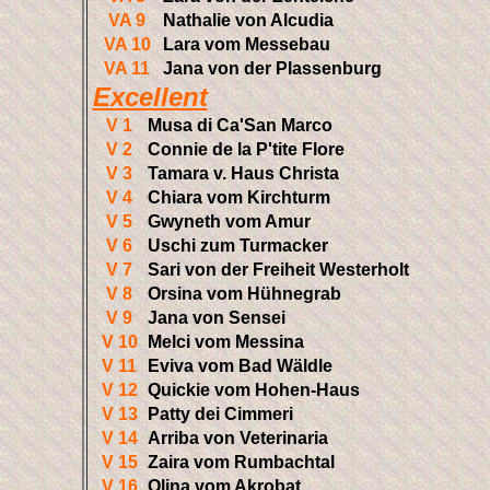
VA 9
Nathalie von Alcudia
VA 10
Lara vom Messebau
VA 11
Jana von der Plassenburg
Excellent
V 1
Musa di Ca'San Marco
V 2
Connie de la P'tite Flore
V 3
Tamara v. Haus Christa
V 4
Chiara vom Kirchturm
V 5
Gwyneth vom Amur
V 6
Uschi zum Turmacker
V 7
Sari von der Freiheit Westerholt
V 8
Orsina vom Hühnegrab
V 9
Jana von Sensei
V 10
Melci vom Messina
V 11
Eviva vom Bad Wäldle
V 12
Quickie vom Hohen-Haus
V 13
Patty dei Cimmeri
V 14
Arriba von Veterinaria
V 15
Zaira vom Rumbachtal
V 16
Olina vom Akrobat