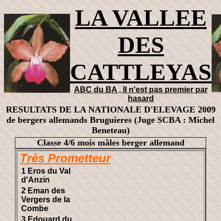
LA VALLEE
DES
CATTLEYAS
ABC du BA , Il n'est pas premier par
hasard
RESULTATS DE LA NATIONALE D'ELEVAGE 2009
de bergers allemands Bruguieres (Juge SCBA : Michel
Beneteau)
Classe 4/6 mois mâles berger allemand
Très Prometteur
1 Eros du Val
d'Anzin
2 Eman des
Vergers de la
Combe
3 Edouard du